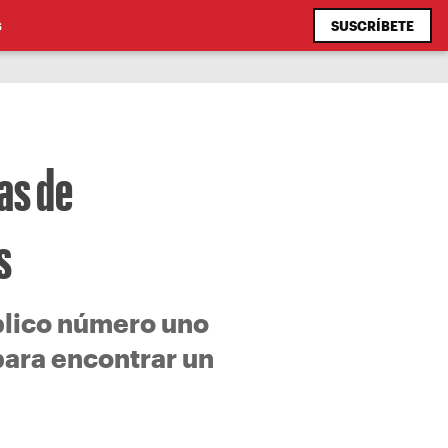
SUSCRÍBETE
S
as de
s
úblico número uno
para encontrar un