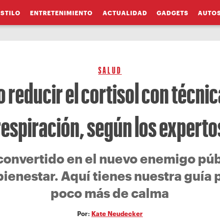
ESTILO
ENTRETENIMIENTO
ACTUALIDAD
GADGETS
AUTO
SALUD
 reducir el cortisol con técnic
respiración, según los experto
a convertido en el nuevo enemigo p
bienestar. Aquí tienes nuestra guía 
poco más de calma
Por:
Kate Neudecker