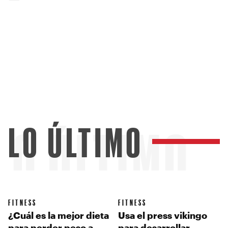
LO ÚLTIMO
LO ÚLTIMO
FITNESS
FITNESS
¿Cuál es la mejor dieta
Usa el press vikingo
para perder peso a
para desarrollar