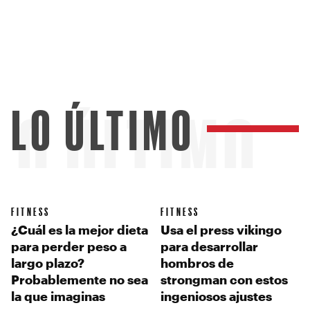
LO ÚLTIMO
LO ÚLTIMO
FITNESS
FITNESS
¿Cuál es la mejor dieta
Usa el press vikingo
para perder peso a
para desarrollar
largo plazo?
hombros de
Probablemente no sea
strongman con estos
la que imaginas
ingeniosos ajustes