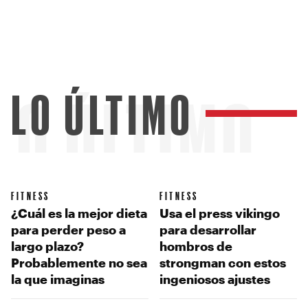
LO ÚLTIMO
LO ÚLTIMO
FITNESS
FITNESS
¿Cuál es la mejor dieta
Usa el press vikingo
para perder peso a
para desarrollar
largo plazo?
hombros de
Probablemente no sea
strongman con estos
la que imaginas
ingeniosos ajustes