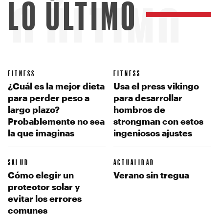
LO ÚLTIMO
LO ÚLTIMO
FITNESS
FITNESS
¿Cuál es la mejor dieta
Usa el press vikingo
para perder peso a
para desarrollar
largo plazo?
hombros de
Probablemente no sea
strongman con estos
la que imaginas
ingeniosos ajustes
SALUD
ACTUALIDAD
Cómo elegir un
Verano sin tregua
protector solar y
evitar los errores
comunes