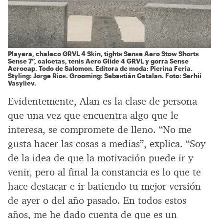
Playera, chaleco GRVL 4 Skin, tights Sense Aero Stow Shorts
Sense 7”, calcetas, tenis Aero Glide 4 GRVL y gorra Sense
Aerocap. Todo de
Salomon.
Editora de moda: Pierina Feria.
Styling: Jorge Rios. Grooming: Sebastián Catalan. Foto: Serhii
Vasyliev.
Evidentemente, Alan es la clase de persona
que una vez que encuentra algo que le
interesa, se compromete de lleno. “No me
gusta hacer las cosas a medias”, explica. “Soy
de la idea de que la motivación puede ir y
venir, pero al final la constancia es lo que te
hace destacar e ir batiendo tu mejor versión
de ayer o del año pasado. En todos estos
años, me he dado cuenta de que es un