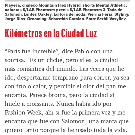
Playera, chaleco Mountain Flex Hybrid, shorts Mental Athletic,
calcetas S/LAB Phantasm y tenis S/LAB Phantasm 3. Todo de
Salomon. Lentes
Oakley.
Editora de moda: Pierina Feria. Styling:
Jorge Rios. Grooming: Sebastián Catalan. Foto: Serhii Vasyliev.
Kilómetros en la Ciudad Luz
“París fue increíble”, dice Pablo con una
sonrisa. “Es un cliché, pero sí es la ciudad
más romántica del mundo. Las veces que he
ido, despertarme temprano para correr, ya sea
con frío o calor, y percibir el olor del pan me
encanta. Parece broma, pero la ciudad sí
huele a croissants. Nunca había ido por
Fashion Week, ahí sí fue la primera vez y me
encanta que fue con Salomon, una marca que
quiero tanto porque la he usado toda la vida.