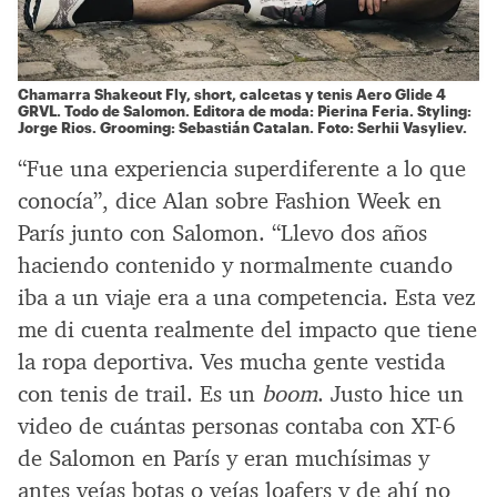
Chamarra Shakeout Fly, short, calcetas y tenis Aero Glide 4
GRVL. Todo de
Salomon.
Editora de moda: Pierina Feria. Styling:
Jorge Rios. Grooming: Sebastián Catalan. Foto: Serhii Vasyliev.
“Fue una experiencia superdiferente a lo que
conocía”, dice Alan sobre Fashion Week en
París junto con Salomon. “Llevo dos años
haciendo contenido y normalmente cuando
iba a un viaje era a una competencia. Esta vez
me di cuenta realmente del impacto que tiene
la ropa deportiva. Ves mucha gente vestida
con tenis de trail. Es un
boom
. Justo hice un
video de cuántas personas contaba con XT-6
de Salomon en París y eran muchísimas y
antes veías botas o veías loafers y de ahí no