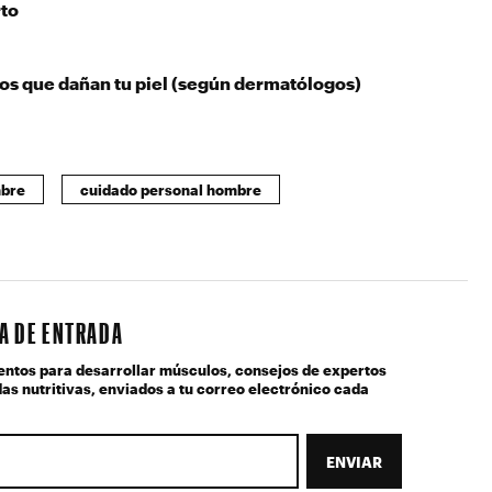
to
ios que dañan tu piel (según dermatólogos)
mbre
cuidado personal hombre
JA DE ENTRADA
entos para desarrollar músculos, consejos de expertos
as nutritivas, enviados a tu correo electrónico cada
ENVIAR