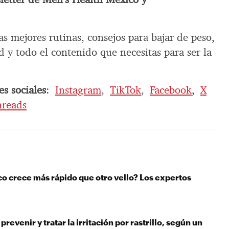
as mejores rutinas, consejos para bajar de peso,
 y todo el contenido que necesitas para ser la
s sociales
:
Instagram
,
TikTok
,
Facebook
,
X
hreads
co crece más rápido que otro vello? Los expertos
revenir y tratar la irritación por rastrillo, según un