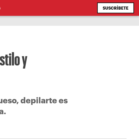
SUSCRÍBETE
S
tilo y
ueso, depilarte es
a.