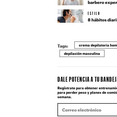
barbero exper
ESTILO
8 hábitos diar
crema depilatoria ho
Tags:
depilación masculina
DALE POTENCIA A TU BANDE
Regístrate para obtener entrenami
para perder peso y planes de comid
semana.