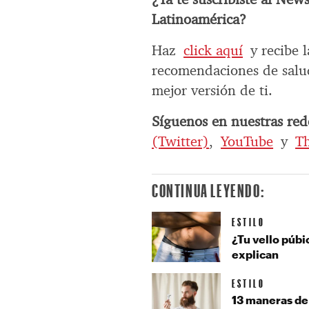
Latinoamérica?
Haz
click aquí
y recibe l
recomendaciones de salud
mejor versión de ti.
Síguenos en nuestras rede
(Twitter)
,
YouTube
y
T
CONTINUA LEYENDO:
ESTILO
¿Tu vello púbi
explican
ESTILO
13 maneras de p