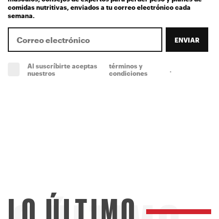
comidas nutritivas, enviados a tu correo electrónico cada
semana.
ENVIAR
Al suscríbirte aceptas
términos y
.
(obligatorio)
nuestros
condiciones
LO ÚLTIMO