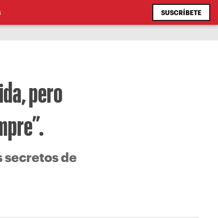
SUSCRÍBETE
S
vida, pero
empre”.
us secretos de