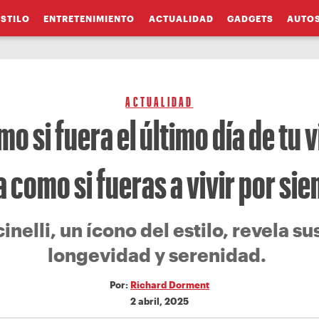
ESTILO
ENTRETENIMIENTO
ACTUALIDAD
GADGETS
AUTO
ACTUALIDAD
o si fuera el último día de tu 
 como si fueras a vivir por si
nelli, un ícono del estilo, revela s
longevidad y serenidad.
Por:
Richard Dorment
2 abril, 2025