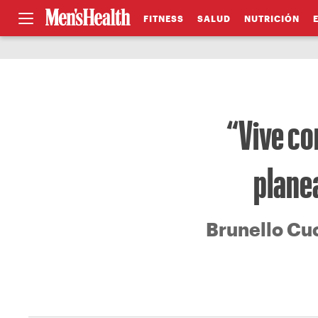
FITNESS
SALUD
NUTRICIÓN
“Vive com
planea
Brunello Cuci