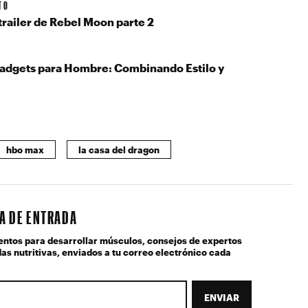
TO
trailer de Rebel Moon parte 2
adgets para Hombre: Combinando Estilo y
hbo max
la casa del dragon
JA DE ENTRADA
entos para desarrollar músculos, consejos de expertos
as nutritivas, enviados a tu correo electrónico cada
ENVIAR