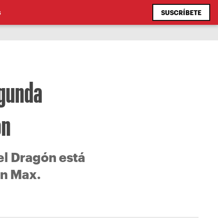
SUSCRÍBETE
S
egunda
ón
el Dragón está
en Max.