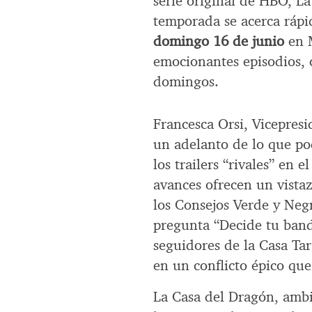
serie original de HBO, L
temporada se acerca ráp
domingo 16 de junio
en M
emocionantes episodios, c
domingos.
Francesca Orsi, Vicepres
un adelanto de lo que po
los trailers “rivales” en 
avances ofrecen un vistaz
los Consejos Verde y Neg
pregunta “Decide tu band
seguidores de la Casa Ta
en un conflicto épico que 
La Casa del Dragón, amb