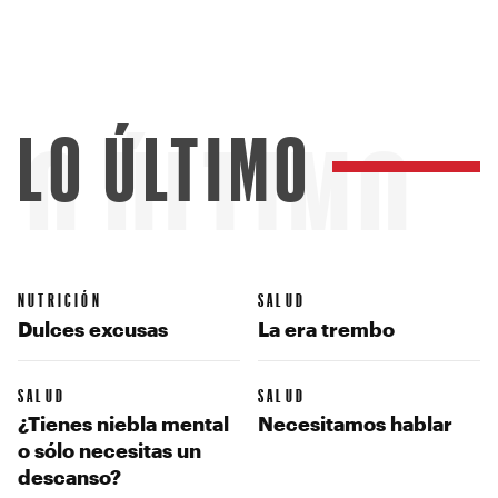
LO ÚLTIMO
LO ÚLTIMO
NUTRICIÓN
SALUD
Dulces excusas
La era trembo
SALUD
SALUD
¿Tienes niebla mental
Necesitamos hablar
o sólo necesitas un
descanso?