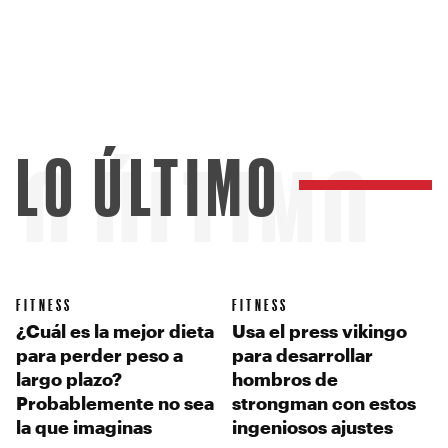
LO ÚLTIMO
LO ÚLTIMO
FITNESS
FITNESS
¿Cuál es la mejor dieta
Usa el press vikingo
para perder peso a
para desarrollar
largo plazo?
hombros de
Probablemente no sea
strongman con estos
la que imaginas
ingeniosos ajustes