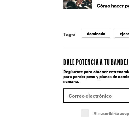
Cómo hacer pe
dominada
ejer
Tags:
DALE POTENCIA A TU BANDE
Regístrate para obtener entrenami
para perder peso y planes de comid
semana.
Al suscríbirte ace