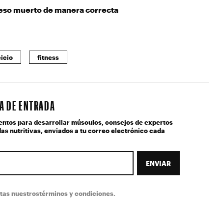
so muerto de manera correcta
cicio
fitness
JA DE ENTRADA
entos para desarrollar músculos, consejos de expertos
as nutritivas, enviados a tu correo electrónico cada
ENVIAR
ptas nuestros
términos y condiciones
.
(obligatorio)