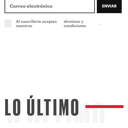
ENVIAR
Al suscríbirte aceptas
términos y
.
(obligatorio)
nuestros
condiciones
LO ÚLTIMO
LO ÚLTIMO