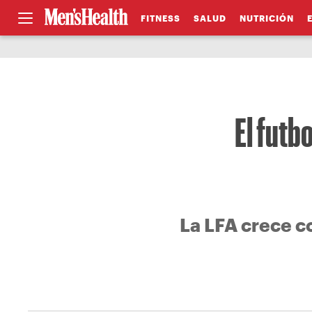
FITNESS
SALUD
NUTRICIÓN
El futb
La LFA crece c