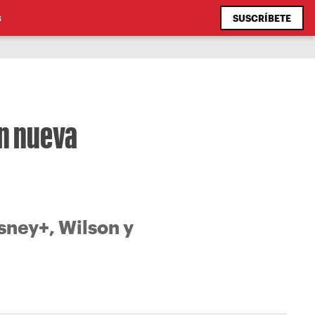
SUSCRÍBETE
S
en nueva
sney+, Wilson y