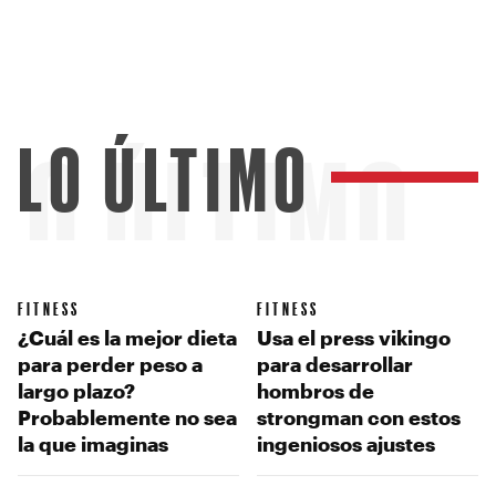
LO ÚLTIMO
LO ÚLTIMO
FITNESS
FITNESS
¿Cuál es la mejor dieta
Usa el press vikingo
para perder peso a
para desarrollar
largo plazo?
hombros de
Probablemente no sea
strongman con estos
la que imaginas
ingeniosos ajustes