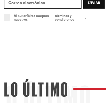
ENVIAR
Al suscríbirte aceptas
términos y
.
(obligatorio)
nuestros
condiciones
LO ÚLTIMO
LO ÚLTIMO