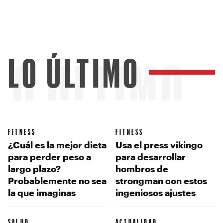
LO ÚLTIMO
LO ÚLTIMO
FITNESS
FITNESS
¿Cuál es la mejor dieta
Usa el press vikingo
para perder peso a
para desarrollar
largo plazo?
hombros de
Probablemente no sea
strongman con estos
la que imaginas
ingeniosos ajustes
SALUD
ACTUALIDAD