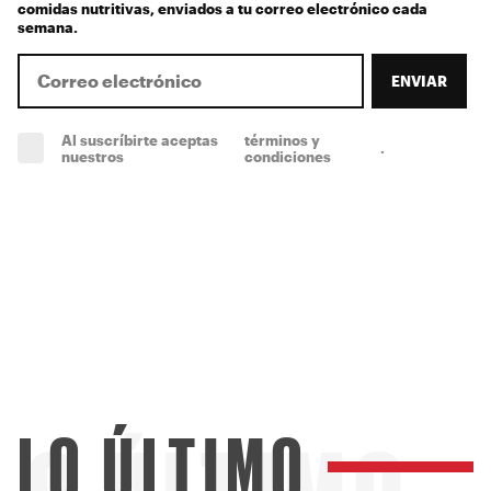
comidas nutritivas, enviados a tu correo electrónico cada
semana.
ENVIAR
Al suscríbirte aceptas
términos y
.
(obligatorio)
nuestros
condiciones
LO ÚLTIMO