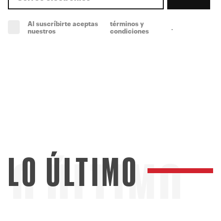
Al suscríbirte aceptas
términos y
.
(obligatorio)
nuestros
condiciones
LO ÚLTIMO
LO ÚLTIMO