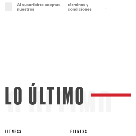
Al suscríbirte aceptas
términos y
.
(obligatorio)
nuestros
condiciones
LO ÚLTIMO
LO ÚLTIMO
FITNESS
FITNESS