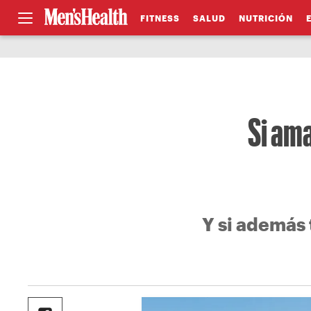
FITNESS
SALUD
NUTRICIÓN
Si ama
Y si además 