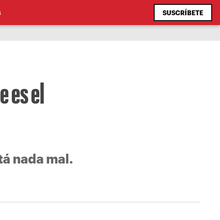
SUSCRÍBETE
S
e es el
stá nada mal.