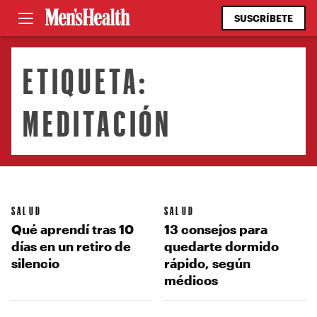
SUSCRÍBETE
ETIQUETA:
MEDITACIÓN
SALUD
SALUD
Qué aprendí tras 10
13 consejos para
días en un retiro de
quedarte dormido
silencio
rápido, según
médicos