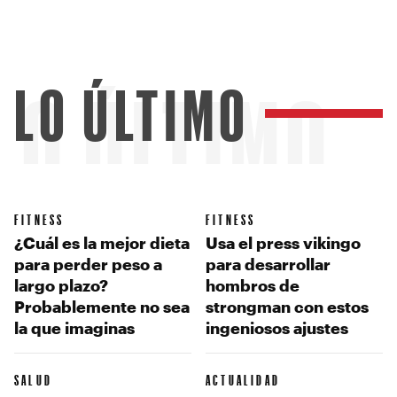
LO ÚLTIMO
LO ÚLTIMO
FITNESS
FITNESS
¿Cuál es la mejor dieta
Usa el press vikingo
para perder peso a
para desarrollar
largo plazo?
hombros de
Probablemente no sea
strongman con estos
la que imaginas
ingeniosos ajustes
SALUD
ACTUALIDAD