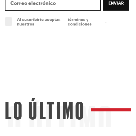
ENVIAR
Al suscríbirte aceptas
términos y
.
(obligatorio)
nuestros
condiciones
LO ÚLTIMO
LO ÚLTIMO