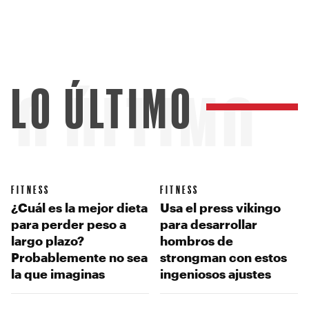
LO ÚLTIMO
LO ÚLTIMO
FITNESS
FITNESS
¿Cuál es la mejor dieta
Usa el press vikingo
para perder peso a
para desarrollar
largo plazo?
hombros de
Probablemente no sea
strongman con estos
la que imaginas
ingeniosos ajustes