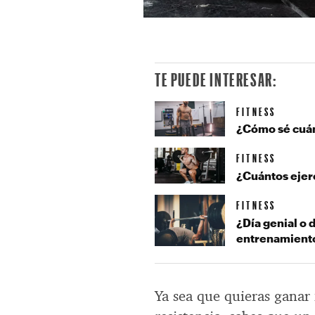
TE PUEDE INTERESAR:
FITNESS
¿Cómo sé cuá
FITNESS
¿Cuántos ejer
FITNESS
¿Día genial o 
entrenamient
Ya sea que quieras ganar