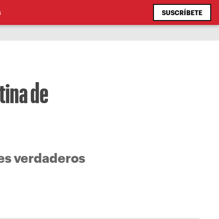
SUSCRÍBETE
S
tina de
res verdaderos