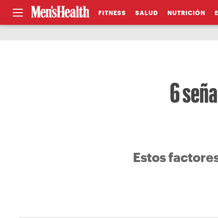
FITNESS
SALUD
NUTRICIÓN
6 seña
Estos factore