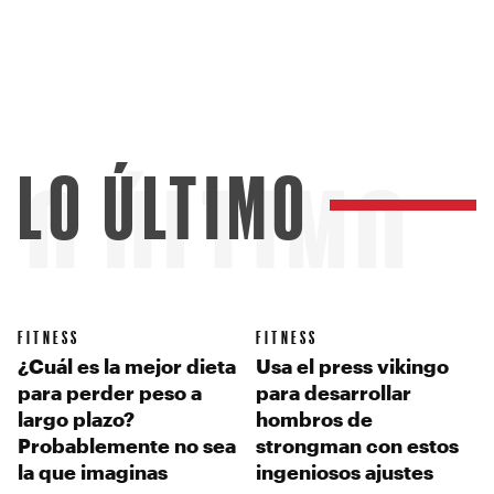
LO ÚLTIMO
LO ÚLTIMO
FITNESS
FITNESS
¿Cuál es la mejor dieta
Usa el press vikingo
para perder peso a
para desarrollar
largo plazo?
hombros de
Probablemente no sea
strongman con estos
la que imaginas
ingeniosos ajustes