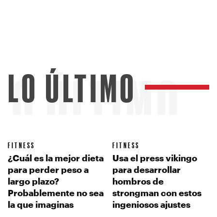
LO ÚLTIMO
LO ÚLTIMO
FITNESS
FITNESS
¿Cuál es la mejor dieta
Usa el press vikingo
para perder peso a
para desarrollar
largo plazo?
hombros de
Probablemente no sea
strongman con estos
la que imaginas
ingeniosos ajustes