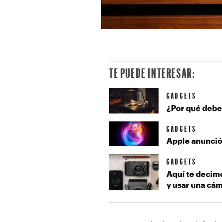
TE PUEDE INTERESAR:
GADGETS
¿Por qué deber
GADGETS
Apple anunció
GADGETS
Aquí te decimo
y usar una cá