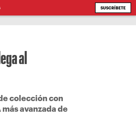
SUSCRÍBETE
S
lega al
de colección con
IA más avanzada de