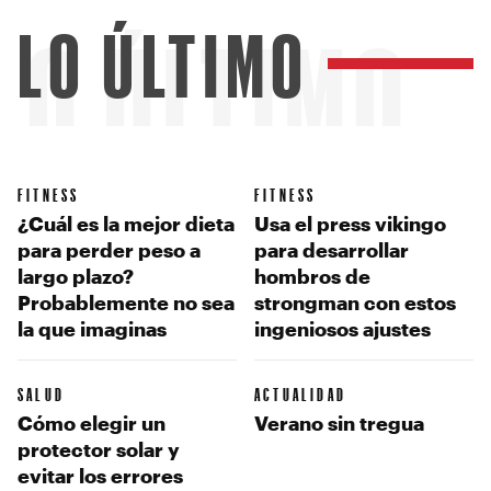
LO ÚLTIMO
LO ÚLTIMO
FITNESS
FITNESS
¿Cuál es la mejor dieta
Usa el press vikingo
para perder peso a
para desarrollar
largo plazo?
hombros de
Probablemente no sea
strongman con estos
la que imaginas
ingeniosos ajustes
SALUD
ACTUALIDAD
Cómo elegir un
Verano sin tregua
protector solar y
evitar los errores