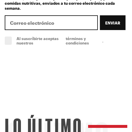
comidas nutritivas, enviados a tu correo electrónico cada
semana.
ENVIAR
Al suscríbirte aceptas
términos y
.
(obligatorio)
nuestros
condiciones
LO ÚLTIMO