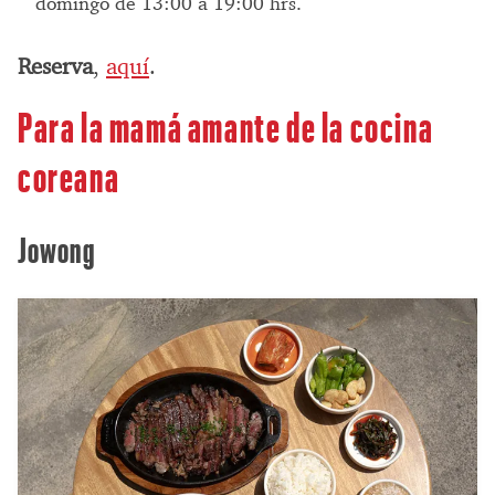
domingo de 13:00 a 19:00 hrs.
Reserva
,
aquí
.
Para la mamá amante de la cocina
coreana
Jowong