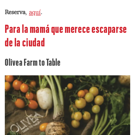
Reserva
,
aquí
.
Para la mamá que merece escaparse
de la ciudad
Olivea Farm to Table