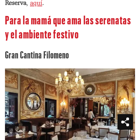
Reserva
,
aquí
.
Para la mamá que ama las serenatas
y el ambiente festivo
Gran Cantina Filomeno