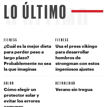
LO ÚLTIMO
LO ÚLTIMO
FITNESS
FITNESS
¿Cuál es la mejor dieta
Usa el press vikingo
para perder peso a
para desarrollar
largo plazo?
hombros de
Probablemente no sea
strongman con estos
la que imaginas
ingeniosos ajustes
SALUD
ACTUALIDAD
Cómo elegir un
Verano sin tregua
protector solar y
evitar los errores
comunes