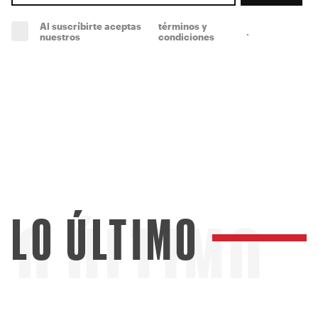
Al suscríbirte aceptas
términos y
.
(obligatorio)
nuestros
condiciones
LO ÚLTIMO
LO ÚLTIMO