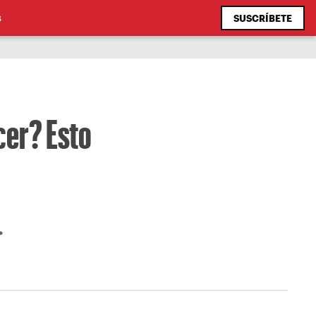
SUSCRÍBETE
S
cer? Esto
.