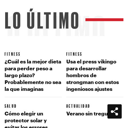
LO ÚLTIMO
LO ÚLTIMO
FITNESS
FITNESS
¿Cuál es la mejor dieta
Usa el press vikingo
para perder peso a
para desarrollar
largo plazo?
hombros de
Probablemente no sea
strongman con estos
la que imaginas
ingeniosos ajustes
SALUD
ACTUALIDAD
Cómo elegir un
Verano sin tregua
protector solar y
evitar los errores