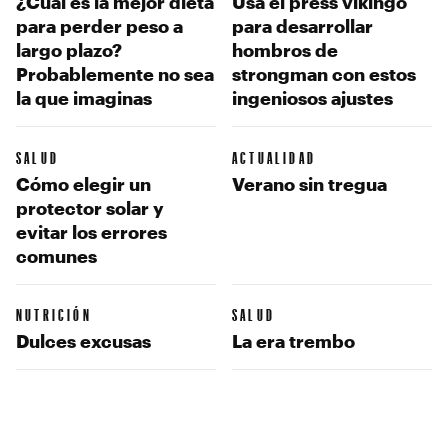
¿Cuál es la mejor dieta
Usa el press vikingo
para perder peso a
para desarrollar
largo plazo?
hombros de
Probablemente no sea
strongman con estos
la que imaginas
ingeniosos ajustes
SALUD
ACTUALIDAD
Cómo elegir un
Verano sin tregua
protector solar y
evitar los errores
comunes
NUTRICIÓN
SALUD
Dulces excusas
La era trembo