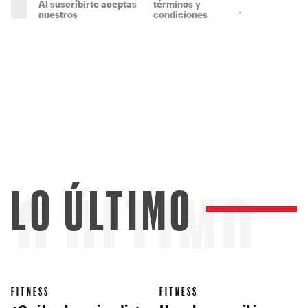
Al suscríbirte aceptas
términos y
.
(obligatorio)
nuestros
condiciones
LO ÚLTIMO
LO ÚLTIMO
FITNESS
FITNESS