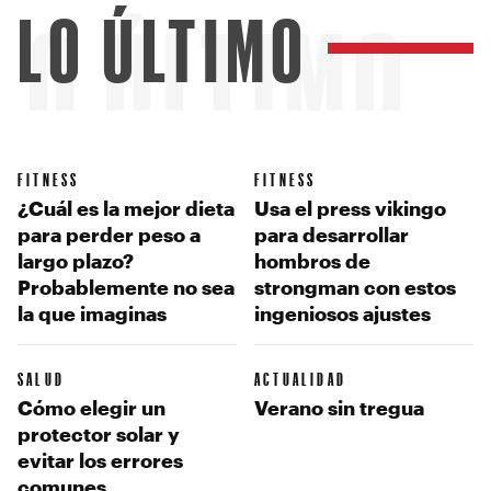
LO ÚLTIMO
LO ÚLTIMO
FITNESS
FITNESS
¿Cuál es la mejor dieta
Usa el press vikingo
para perder peso a
para desarrollar
largo plazo?
hombros de
Probablemente no sea
strongman con estos
la que imaginas
ingeniosos ajustes
SALUD
ACTUALIDAD
Cómo elegir un
Verano sin tregua
protector solar y
evitar los errores
comunes