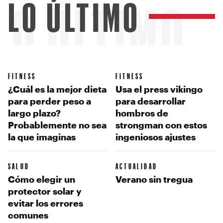
LO ÚLTIMO
LO ÚLTIMO
FITNESS
FITNESS
¿Cuál es la mejor dieta
Usa el press vikingo
para perder peso a
para desarrollar
largo plazo?
hombros de
Probablemente no sea
strongman con estos
la que imaginas
ingeniosos ajustes
SALUD
ACTUALIDAD
Cómo elegir un
Verano sin tregua
protector solar y
evitar los errores
comunes