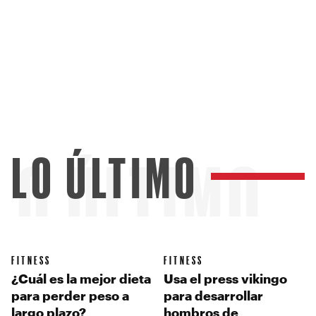
LO ÚLTIMO
LO ÚLTIMO
FITNESS
FITNESS
¿Cuál es la mejor dieta
Usa el press vikingo
para perder peso a
para desarrollar
largo plazo?
hombros de