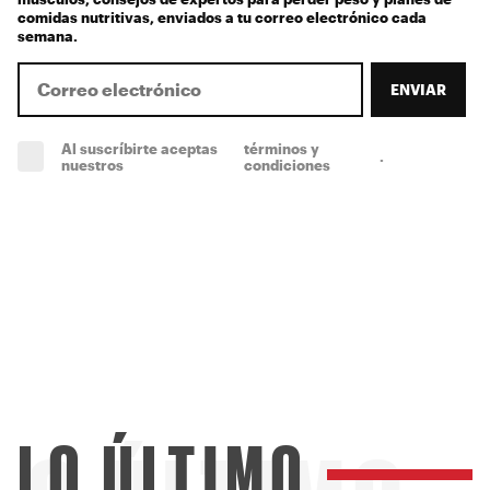
comidas nutritivas, enviados a tu correo electrónico cada
semana.
ENVIAR
Al suscríbirte aceptas
términos y
.
(obligatorio)
nuestros
condiciones
LO ÚLTIMO