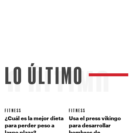
LO ÚLTIMO
LO ÚLTIMO
FITNESS
FITNESS
¿Cuál es la mejor dieta
Usa el press vikingo
para perder peso a
para desarrollar
largo plazo?
hombros de