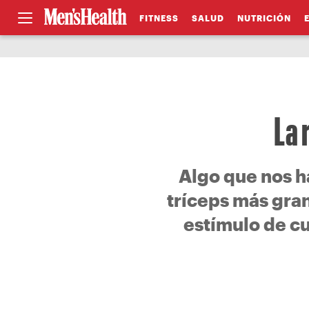
FITNESS
SALUD
NUTRICIÓN
La 
Algo que nos h
tríceps más gran
estímulo de cu