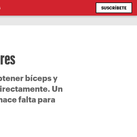
SUSCRÍBETE
S
eres
btener bíceps y
 directamente. Un
hace falta para