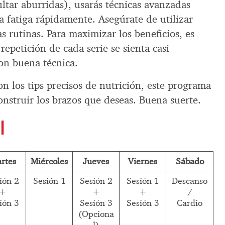
ltar aburridas), usarás técnicas avanzadas
a fatiga rápidamente. Asegúrate de utilizar
as rutinas. Para maximizar los beneficios, es
repetición de cada serie se sienta casi
on buena técnica.
on los tips precisos de nutrición, este programa
construir los brazos que deseas. Buena suerte.
l
rtes
Miércoles
Jueves
Viernes
Sábado
ión 2
Sesión 1
Sesión 2
Sesión 1
Descanso
+
+
+
/
ión 3
Sesión 3
Sesión 3
Cardio
(Opciona