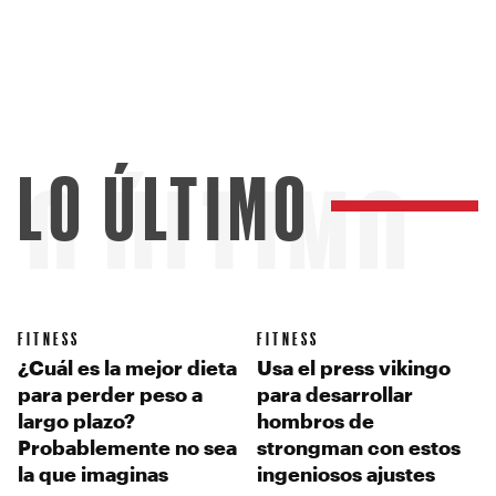
LO ÚLTIMO
LO ÚLTIMO
FITNESS
FITNESS
¿Cuál es la mejor dieta
Usa el press vikingo
para perder peso a
para desarrollar
largo plazo?
hombros de
Probablemente no sea
strongman con estos
la que imaginas
ingeniosos ajustes