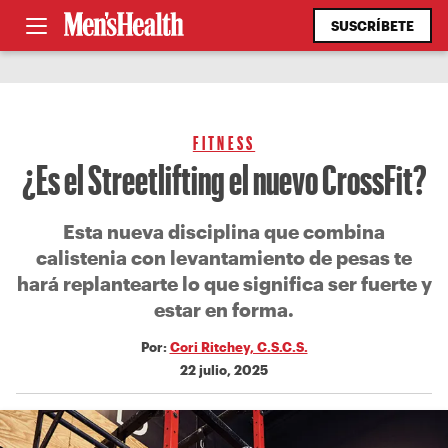
SUSCRÍBETE
FITNESS
¿Es el Streetlifting el nuevo CrossFit?
Esta nueva disciplina que combina
calistenia con levantamiento de pesas te
hará replantearte lo que significa ser fuerte y
estar en forma.
Por:
Cori Ritchey, C.S.C.S.
22 julio, 2025