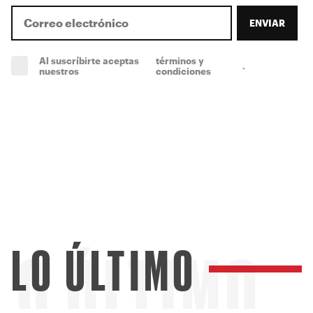
ENVIAR
Al suscríbirte aceptas
términos y
.
(obligatorio)
nuestros
condiciones
LO ÚLTIMO
LO ÚLTIMO