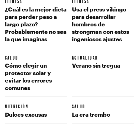
FITNESS
FITNESS
¿Cuál es la mejor dieta
Usa el press vikingo
para perder peso a
para desarrollar
largo plazo?
hombros de
Probablemente no sea
strongman con estos
la que imaginas
ingeniosos ajustes
SALUD
ACTUALIDAD
Cómo elegir un
Verano sin tregua
protector solar y
evitar los errores
comunes
NUTRICIÓN
SALUD
Dulces excusas
La era trembo