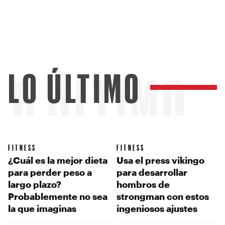
LO ÚLTIMO
LO ÚLTIMO
FITNESS
FITNESS
¿Cuál es la mejor dieta
Usa el press vikingo
para perder peso a
para desarrollar
largo plazo?
hombros de
Probablemente no sea
strongman con estos
la que imaginas
ingeniosos ajustes