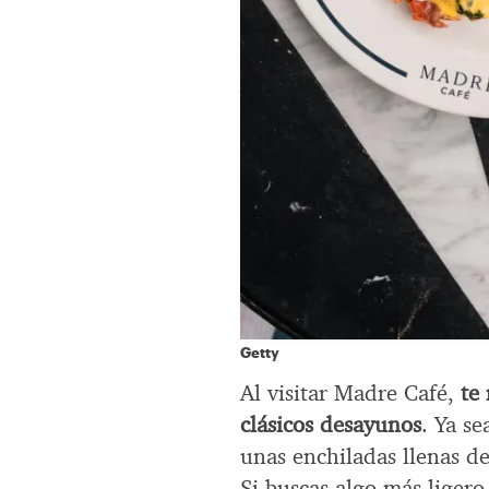
Getty
Al visitar Madre Café,
te
clásicos desayunos
. Ya se
unas enchiladas llenas d
Si buscas algo más ligero